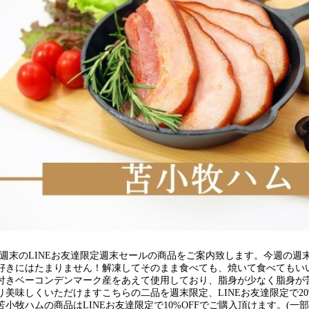
今週末のLINEお友達限定週末セールの商品をご案内致します。今週の
好きにはたまりません！解凍してそのまま食べても、焼いて食べてもい
付きベーコンデンマーク産をあえて使用しており、脂身が少なく脂身が苦
美味しくいただけますこちらの二品を週末限定、LINEお友達限定で20
牧ハムの商品はLINEお友達限定で10%OFFでご購入頂けます。(一部