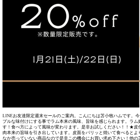
LINEお友達限定週末セールのご案内。こんにちは苫小牧ハムです。
プルな味付けにする事でラム本来の風味、旨味を感じられます。ラム
す！食べ方によって風味が変わります。是非お試しください！！★皮
肉本来の旨味を引き出しています。皮面をパリッと焼いて食べるとより
なか売っていない商品なので是非この機会にお買い求め下さい！他の苫小