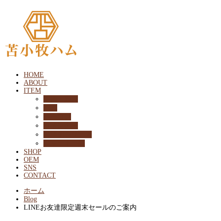
HOME
ABOUT
ITEM
牛肉・鶏肉
ハム
ベーコン
ウインナー
無添加シリーズ
ジャーキー類
SHOP
OEM
SNS
CONTACT
ホーム
Blog
LINEお友達限定週末セールのご案内