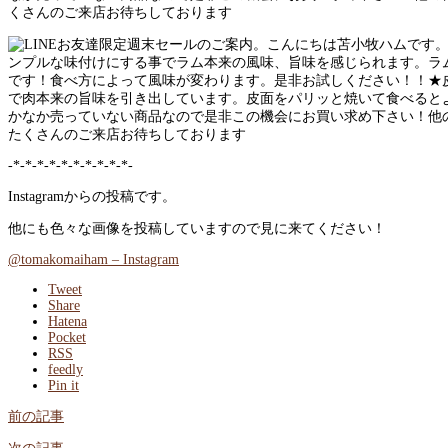
くさんのご来店お待ちしております
-*-*-*-*-*-*-*-*-*-*-
Instagramからの投稿です。
他にも色々な画像を投稿していますので見に来てください！
@tomakomaiham – Instagram
Tweet
Share
Hatena
Pocket
RSS
feedly
Pin it
前の記事