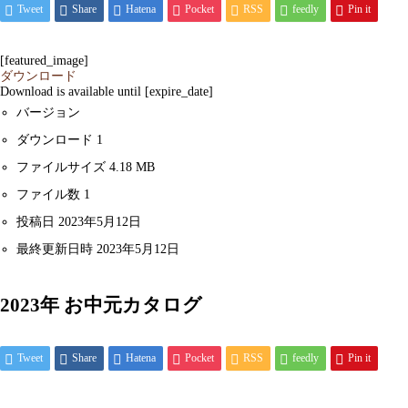
Tweet
Share
Hatena
Pocket
RSS
feedly
Pin it
[featured_image]
ダウンロード
Download is available until [expire_date]
バージョン
ダウンロード
1
ファイルサイズ
4.18 MB
ファイル数
1
投稿日
2023年5月12日
最終更新日時
2023年5月12日
2023年 お中元カタログ
Tweet
Share
Hatena
Pocket
RSS
feedly
Pin it