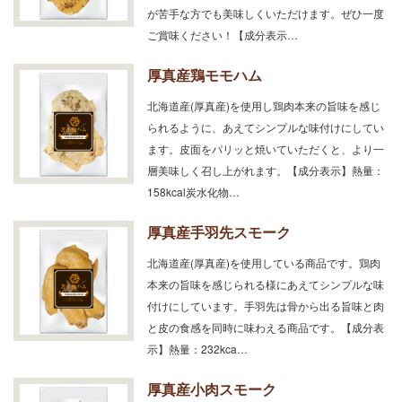
が苦手な方でも美味しくいただけます。ぜひ一度
ご賞味ください！【成分表示…
厚真産鶏モモハム
北海道産(厚真産)を使用し鶏肉本来の旨味を感じ
られるように、あえてシンプルな味付けにしてい
ます。皮面をパリッと焼いていただくと、より一
層美味しく召し上がれます。【成分表示】熱量：
158kcal炭水化物…
厚真産手羽先スモーク
北海道産(厚真産)を使用している商品です。鶏肉
本来の旨味を感じられる様にあえてシンプルな味
付けにしています。手羽先は骨から出る旨味と肉
と皮の食感を同時に味わえる商品です。【成分表
示】熱量：232kca…
厚真産小肉スモーク