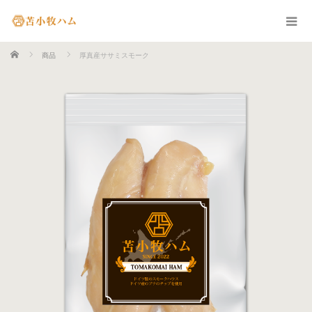
ホーム
商品
厚真産ササミスモーク