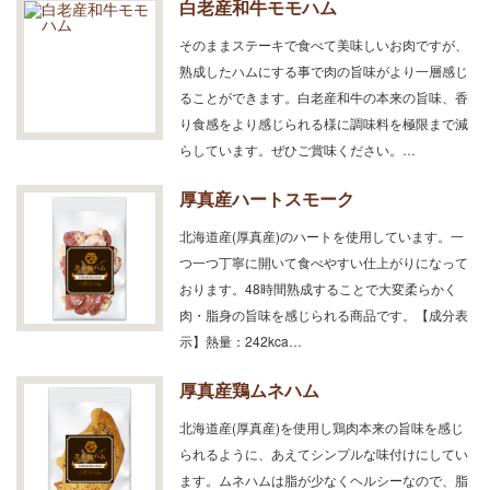
白老産和牛モモハム
そのままステーキで食べて美味しいお肉ですが、
熟成したハムにする事で肉の旨味がより一層感じ
ることができます。白老産和牛の本来の旨味、香
り食感をより感じられる様に調味料を極限まで減
らしています。ぜひご賞味ください。…
厚真産ハートスモーク
北海道産(厚真産)のハートを使用しています。一
つ一つ丁寧に開いて食べやすい仕上がりになって
おります。48時間熟成することで大変柔らかく
肉・脂身の旨味を感じられる商品です。【成分表
示】熱量：242kca…
厚真産鶏ムネハム
北海道産(厚真産)を使用し鶏肉本来の旨味を感じ
られるように、あえてシンプルな味付けにしてい
ます。ムネハムは脂が少なくヘルシーなので、脂