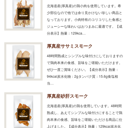
北海道産(厚真産)の鶏小肉を使用しています。希
少部位なので他では余り見かけない珍しい商品と
なっております。小肉特有のコリコリした食感と
ジューシーな味わいはおつまみに最適です。【成
分表示】熱量：129kca…
厚真産ササミスモーク
48時間熟成とシンプルな味付けにしておりますの
で鶏肉本来の食感、旨味をご堪能いただけます。
ぜひ一度ご賞味ください。【成分表示】熱量：
94kcal炭水化物：2gタンパク質：15.6g食塩相
当…
厚真産砂肝スモーク
北海道産(厚真産)の鶏を使用しています。48時間
熟成し、あえてシンプルな味付けにすることで鶏
肉本来の食感、旨味をご堪能いただける商品に仕
上げました。【成分表示】熱量：129kcal炭水化