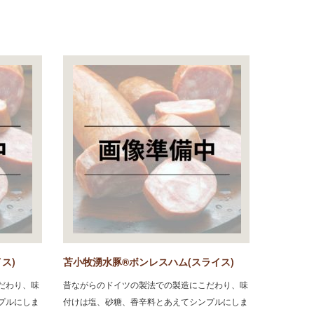
ス)
苫小牧湧水豚®ボンレスハム(スライス)
だわり、味
昔ながらのドイツの製法での製造にこだわり、味
プルにしま
付けは塩、砂糖、香辛料とあえてシンプルにしま