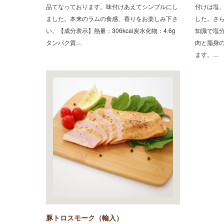
品てなっております。味付けあえてシンプルにし
付けは塩
ました。本来のラムの食感、香りをお楽しみ下さ
した。さら
い。【成分表示】熱量：306kcal炭水化物：4.6g
知識で塩
タンパク質…
肉と脂身
ます。…
豚トロスモーク（輸入）