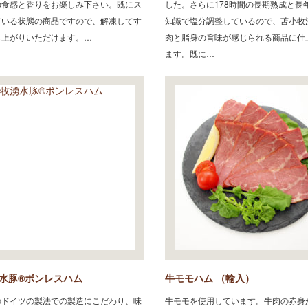
の食感と香りをお楽しみ下さい。既にス
した。さらに178時間の長期熟成と長
ている状態の商品ですので、解凍してす
知識で塩分調整しているので、苫小牧
し上がりいただけます。…
肉と脂身の旨味が感じられる商品に仕
ます。既に…
水豚®ボンレスハム
牛モモハム （輸入）
のドイツの製法での製造にこだわり、味
牛モモを使用しています。牛肉の赤身