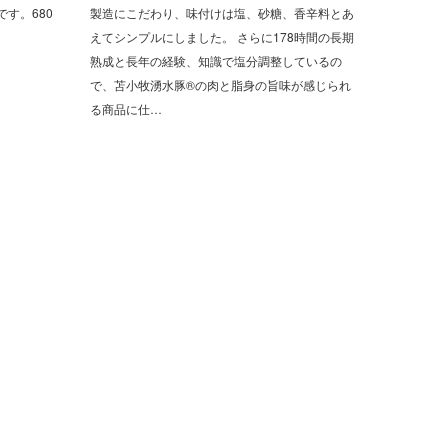
す。680
製造にこだわり、味付けは塩、砂糖、香辛料とあ
えてシンプルにしました。 さらに178時間の長期
熟成と長年の経験、知識で塩分調整しているの
で、苫小牧湧水豚®の肉と脂身の旨味が感じられ
る商品に仕…