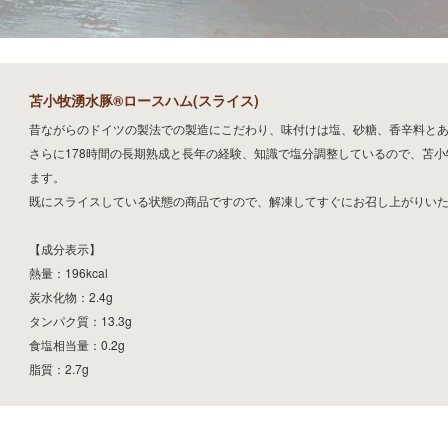
苫小牧湧水豚®ロースハム(スライス)
昔ながらのドイツの製法での製造にこだわり、味付けは塩、砂糖、香辛料と
さらに178時間の長期熟成と長年の経験、知識で塩分調整しているので、苫
ます。
既にスライスしている状態の商品ですので、解凍してすぐにお召し上がりい
【成分表示】
熱量：196kcal
炭水化物：2.4g
タンパク質：13.3g
食塩相当量：0.2g
脂質：2.7g