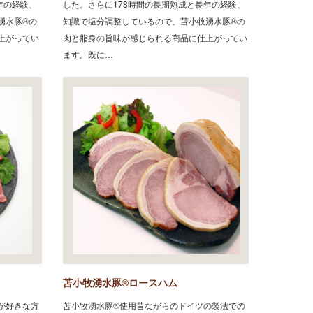
年の経験、
した。さらに178時間の長期熟成と長年の経験、
湧水豚®の
知識で塩分調整しているので、苫小牧湧水豚®の
上がってい
肉と脂身の旨味が感じられる商品に仕上がってい
ます。既に…
苫小牧湧水豚®ロースハム
が好きな方
苫小牧湧水豚®使用昔ながらのドイツの製法での