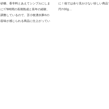
、砂糖、香辛料とあえてシンプルにしま
に！他では余り見かけない珍しい商品で
に178時間の長期熟成と長年の経験、
円/100g…
分調整しているので、苫小牧湧水豚®の
の旨味が感じられる商品に仕上がってい