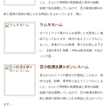
した。さらに178時間の長期熟成と長年の経験、
知識で塩分調整しているので、苫小牧湧水豚®の
肉と脂身の旨味が感じられる商品に仕上がっています。既に…
ラムモモハム
オーストラリア産のラムを使用した大変珍しい逸
品てなっております。味付けあえてシンプルにし
ました。本来のラムの食感、香りをお楽しみ下さ
い。【成分表示】熱量：306kcal炭水化物：4.6gタ
ンパク質…
苫小牧湧水豚®ボンレスハム
昔ながらのドイツの製法での製造にこだわり、味
付けは塩、砂糖、香辛料とあえてシンプルにしま
した。さらに178時間の長期熟成と長年の経験、
知識で塩分調整しているので、苫小牧湧水豚®の
肉と脂身の旨味が感じられる商品に仕上がってい
ます。…