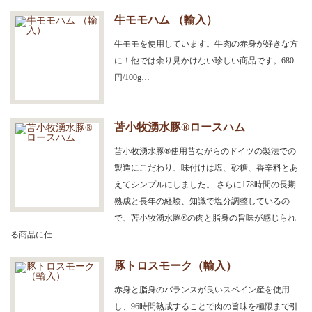
牛モモハム （輸入）
牛モモを使用しています。牛肉の赤身が好きな方
に！他では余り見かけない珍しい商品です。680
円/100g…
苫小牧湧水豚®ロースハム
苫小牧湧水豚®使用昔ながらのドイツの製法での
製造にこだわり、味付けは塩、砂糖、香辛料とあ
えてシンプルにしました。 さらに178時間の長期
熟成と長年の経験、知識で塩分調整しているの
で、苫小牧湧水豚®の肉と脂身の旨味が感じられ
る商品に仕…
豚トロスモーク（輸入）
赤身と脂身のバランスが良いスペイン産を使用
し、96時間熟成することで肉の旨味を極限まで引