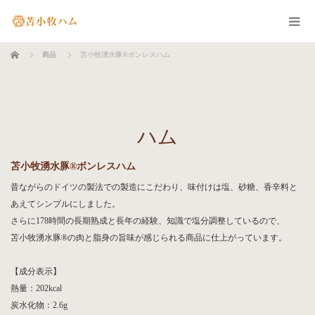
ホーム
商品
苫小牧湧水豚®ボンレスハム
ハム
苫小牧湧水豚®ボンレスハム
昔ながらのドイツの製法での製造にこだわり、味付けは塩、砂糖、香辛料と
あえてシンプルにしました。
さらに178時間の長期熟成と長年の経験、知識で塩分調整しているので、
苫小牧湧水豚®の肉と脂身の旨味が感じられる商品に仕上がっています。
【成分表示】
熱量：202kcal
炭水化物：2.6g