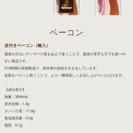
ベーコン
皮付きベーコン（輸入）
脂身が少ないデンマーク産をあえて使うことで、脂身が苦手な方でも食べや
すい商品です。
216時間の長期熟成で、肉本来の旨味を引き出しています。
皮面をパリッと焼くことで、より一層美味しくお召し上がりいただけます。
【成分表示】
熱量：384kcal
炭水化物：1.4g
タンパク質：11.9g
食塩相当量：0.4g
脂質：6.1g