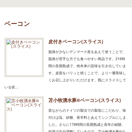
ベーコン
皮付きベーコン(スライス)
脂身が少ないデンマーク産をあえて使うことで、
脂身が苦手な方でも食べやすい商品です。216時
間の長期熟成で、肉本来の旨味を引き出していま
す。皮面をパリッと焼くことで、より一層美味し
くお召し上がりいただけます。既にスライスして
いる状…
苫小牧湧水豚®ベーコン(スライス)
昔ながらのドイツの製法での製造にこだわり、味
付けは塩、砂糖、香辛料とあえてシンプルにしま
した。さらに178時間の長期熟成と長年の経験、
知識で塩分調整しているので、苫小牧湧水豚®の