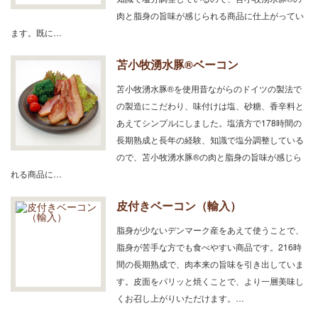
肉と脂身の旨味が感じられる商品に仕上がってい
ます。既に…
苫小牧湧水豚®ベーコン
苫小牧湧水豚®を使用昔ながらのドイツの製法で
の製造にこだわり、味付けは塩、砂糖、香辛料と
あえてシンプルにしました。塩漬方で178時間の
長期熟成と長年の経験、知識で塩分調整している
ので、苫小牧湧水豚®の肉と脂身の旨味が感じら
れる商品に…
皮付きベーコン（輸入）
脂身が少ないデンマーク産をあえて使うことで、
脂身が苦手な方でも食べやすい商品です。216時
間の長期熟成で、肉本来の旨味を引き出していま
す。皮面をパリッと焼くことで、より一層美味し
くお召し上がりいただけます。…